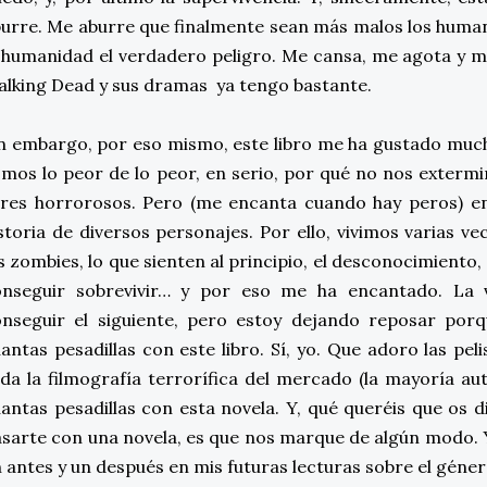
urre. Me aburre que finalmente sean más malos los human
 humanidad el verdadero peligro. Me cansa, me agota y m
lking Dead y sus dramas ya tengo bastante.
n embargo, por eso mismo, este libro me ha gustado much
mos lo peor de lo peor, en serio, por qué no nos exterm
res horrorosos. Pero (me encanta cuando hay peros) en
storia de diversos personajes. Por ello, vivimos varias v
s zombies, lo que sienten al principio, el desconocimiento,
onseguir sobrevivir… y por eso me ha encantado. La
nseguir el siguiente, pero estoy dejando reposar porq
antas pesadillas con este libro. Sí, yo. Que adoro las pe
da la filmografía terrorífica del mercado (la mayoría aut
antas pesadillas con esta novela. Y, qué queréis que os 
sarte con una novela, es que nos marque de algún modo. 
 antes y un después en mis futuras lecturas sobre el géne