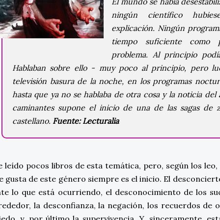
El mundo se había desestabi
ningún científico hubie
explicación. Ningún programa
tiempo suficiente como p
problema. Al principio podía
Hablaban sobre ello - muy poco al principio, pero l
televisión basura de la noche, en los programas noctur
hasta que ya no se hablaba de otra cosa y la noticia del
caminantes supone el inicio de una de las sagas de
castellano.
Fuente: Lecturalia
 leído pocos libros de esta temática, pero, según los le
 gusta de este género siempre es el inicio. El desconcier
te lo que está ocurriendo, el desconocimiento de los s
rededor, la desconfianza, la negación, los recuerdos de o
edo, y, por último la supervivencia. Y, sinceramente, es