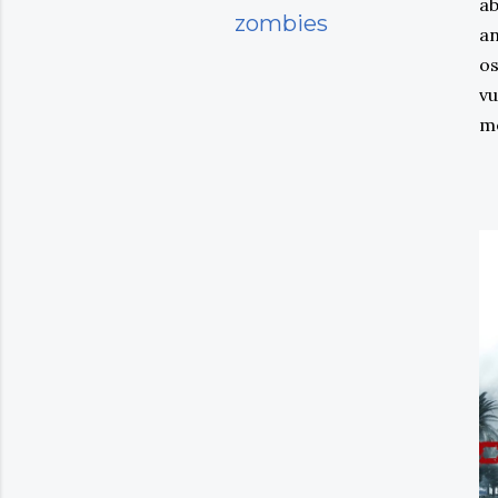
ab
zombies
an
os
vu
m