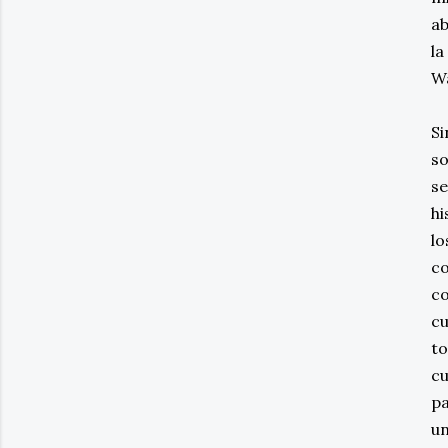
ab
la
Wa
Si
so
se
hi
lo
c
co
cu
to
cu
pa
un