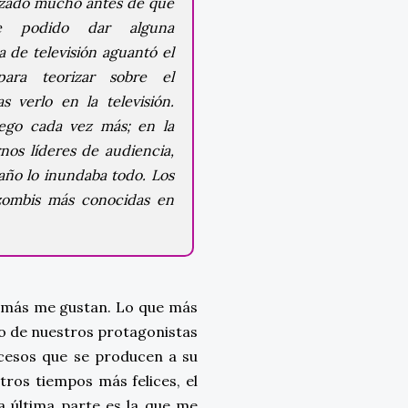
lizado mucho antes de que
se podido dar alguna
 de televisión aguantó el
ara teorizar sobre el
s verlo en la televisión.
uego cada vez más; en la
nos líderes de audiencia,
 año lo inundaba todo. Los
 zombis más conocidas en
o, más me gustan. Lo que más
to de nuestros protagonistas
ucesos que se producen a su
tros tiempos más felices, el
ta última parte es la que me