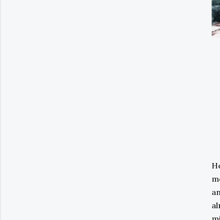
He
me
an
al
mi